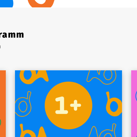
gramm
n