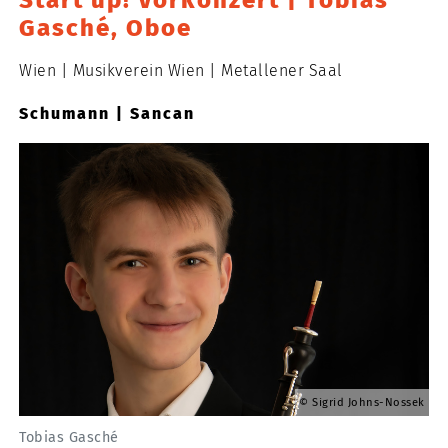
Start up! Vorkonzert | Tobias
Gasché, Oboe
Wien
Musikverein Wien
Metallener Saal
Schumann | Sancan
Sigrid Johns-Nossek
Tobias Gasché