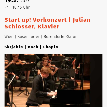
19.2.
2027
Fr
18:45 Uhr
Start up! Vorkonzert | Julian
Schlosser, Klavier
Wien
Bösendorfer
Bösendorfer-Salon
Skrjabin | Bach | Chopin