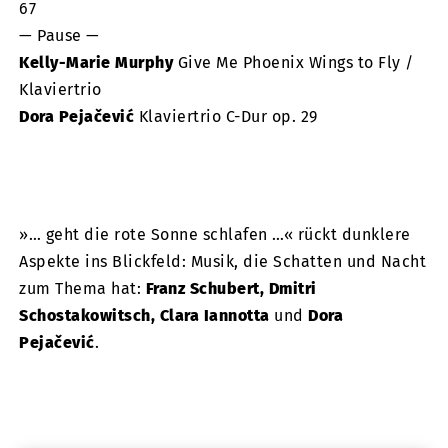
67
— Pause —
Kelly-Marie Murphy
Give Me Phoenix Wings to Fly /
Klaviertrio
Dora Pejačević
Klaviertrio C-Dur op. 29
»… geht die rote Sonne schlafen …« rückt dunklere
Aspekte ins Blickfeld: Musik, die Schatten und Nacht
zum Thema hat:
Franz Schubert, Dmitri
Schostakowitsch, Clara Iannotta
und
Dora
Pejačević
.