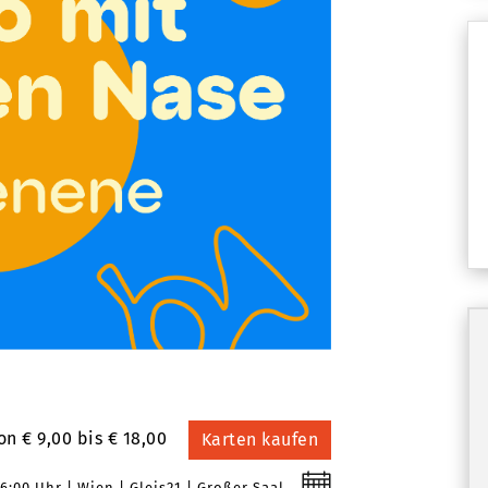
on € 9,00 bis € 18,00
Karten kaufen
6:00 Uhr
Wien
Gleis21
Großer Saal