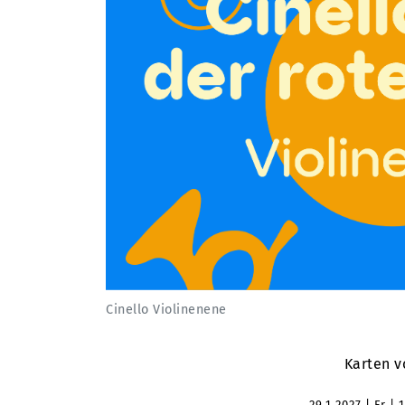
Cinello Violinenene
Karten v
29.1.2027
Fr
1