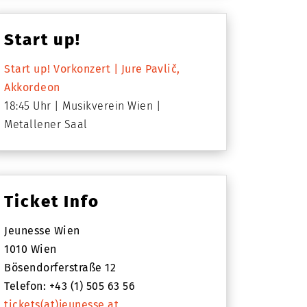
Start up!
Start up! Vorkonzert | Jure Pavlič,
Akkordeon
18:45 Uhr
Musikverein Wien
Metallener Saal
Ticket Info
Juli
Jeunesse Wien
y
1010 Wien
Bösendorferstraße 12
Telefon: +43 (1) 505 63 56
tickets(at)jeunesse.at