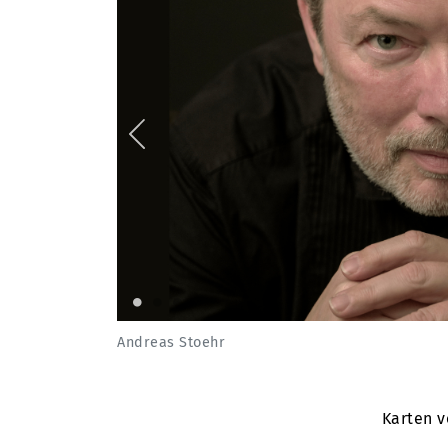
Rudi Froese
Andreas Stoehr
Karten v