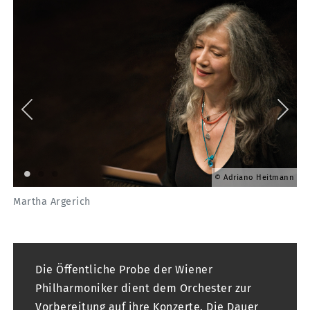
ely
Adriano Heitmann
Martha Argerich
Tu
Die Öffentliche Probe der Wiener
Philharmoniker dient dem Orchester zur
Vorbereitung auf ihre Konzerte. Die Dauer