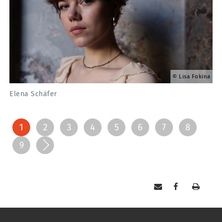
Lisa Fokina
Elena Schäfer
1
2
3
4
5
6
7
8
9