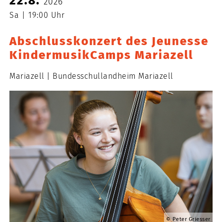
22.8.
2026
Sa
19:00 Uhr
Abschlusskonzert des Jeunesse
KindermusikCamps Mariazell
Mariazell
Bundesschullandheim Mariazell
Peter Griesser