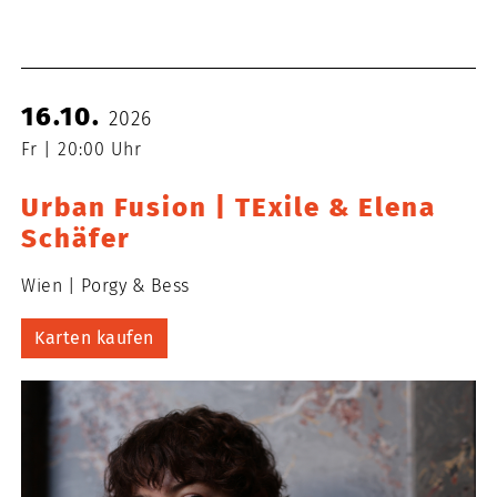
16.10.
2026
Fr
20:00 Uhr
Urban Fusion | TExile & Elena
Schäfer
Wien
Porgy & Bess
Karten kaufen